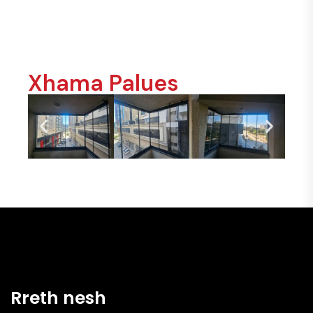
Xhama Palues
Rreth nesh