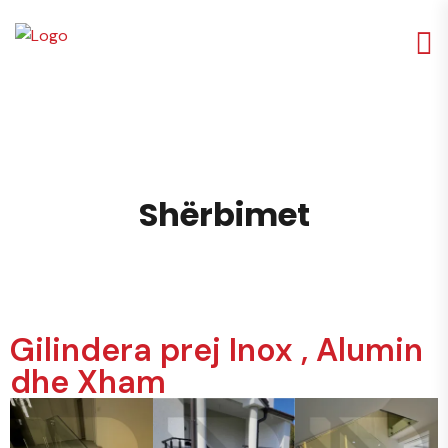
S
h
ë
r
b
i
m
e
t
Gilindera prej Inox , Alumin
dhe Xham